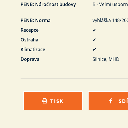
PENB: Náročnost budovy
B - Velmi úspor
PENB: Norma
vyhláška 148/20
Recepce
✔
Ostraha
✔
Klimatizace
✔
Doprava
Silnice, MHD
TISK
SD