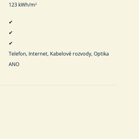
123 kWh/m
2
✔
✔
✔
Telefon, Internet, Kabelové rozvody, Optika
ANO