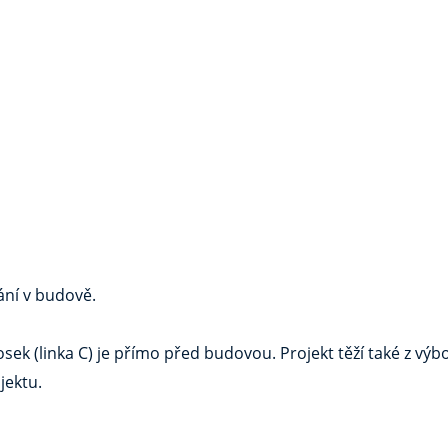
ní v budově.
ek (linka C) je přímo před budovou. Projekt těží také z vý
jektu.