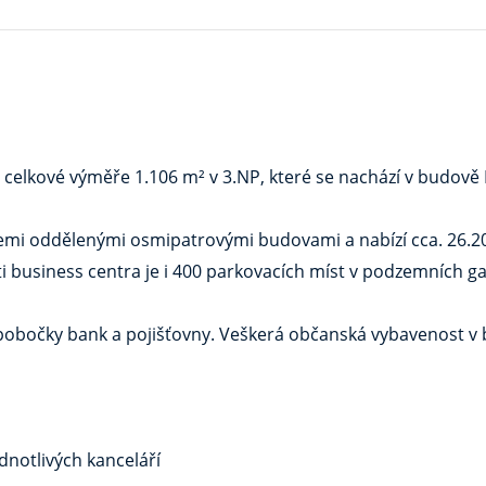
lkové výměře 1.106 m² v 3.NP, které se nachází v budově B 
řemi oddělenými osmipatrovými budovami a nabízí cca. 26.200
 business centra je i 400 parkovacích míst v podzemních ga
u pobočky bank a pojišťovny. Veškerá občanská vybavenost v b
dnotlivých kanceláří