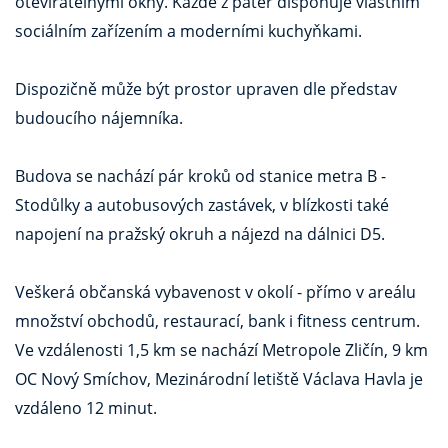
otevíratelnými okny. Každé z pater disponuje vlastním
sociálním zařízením a moderními kuchyňkami.
Dispozičně může být prostor upraven dle představ
budoucího nájemníka.
Budova se nachází pár kroků od stanice metra B -
Stodůlky a autobusových zastávek, v blízkosti také
napojení na pražský okruh a nájezd na dálnici D5.
Veškerá občanská vybavenost v okolí - přímo v areálu
množství obchodů, restaurací, bank i fitness centrum.
Ve vzdálenosti 1,5 km se nachází Metropole Zličín, 9 km
OC Nový Smíchov, Mezinárodní letiště Václava Havla je
vzdáleno 12 minut.