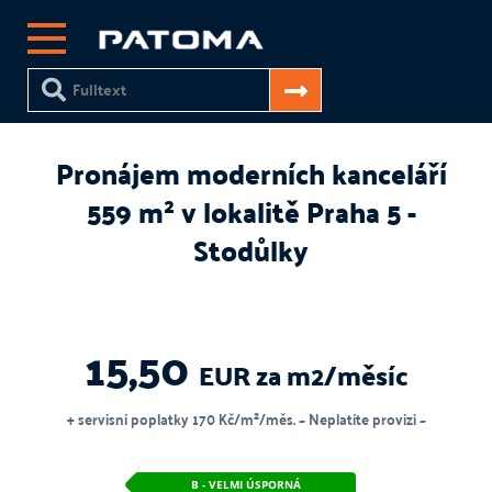
Pronájem moderních kanceláří
559 m² v lokalitě Praha 5 -
Stodůlky
15,50
EUR za m2/měsíc
+ servisní poplatky 170 Kč/m²/měs. ~ Neplatíte provizi ~
B - VELMI ÚSPORNÁ