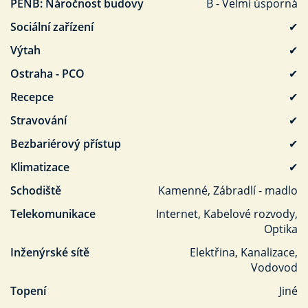
PENB: Náročnost budovy
B - Velmi úsporná
Sociální zařízení
✔
Výtah
✔
Ostraha - PCO
✔
Recepce
✔
Stravování
✔
Bezbariérový přístup
✔
Klimatizace
✔
Schodiště
Kamenné, Zábradlí - madlo
Telekomunikace
Internet, Kabelové rozvody,
Optika
Inženýrské sítě
Elektřina, Kanalizace,
Vodovod
Topení
Jiné