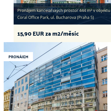
Pronájem kancelářských prostor 444 m² v objektu
Coral Office Park, ul. Bucharova (Praha 5)
15,90
EUR za m2/měsíc
PRONÁJEM