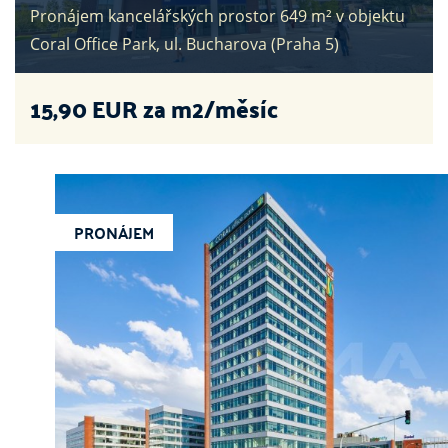
Pronájem kancelářských prostor 649 m² v objektu
Coral Office Park, ul. Bucharova (Praha 5)
15,90
EUR za m2/měsíc
PRONÁJEM