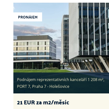
PRONÁJEM
Podnájem reprezentativních kanceláří 1 208 m²,
PORT 7, Praha 7 - Holešovice
21
EUR za m2/měsíc