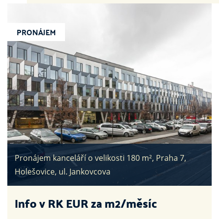
PRONÁJEM
Pronájem kanceláří o velikosti 180 m², Praha 7,
Holešovice, ul. Jankovcova
Info v RK
EUR za m2/měsíc