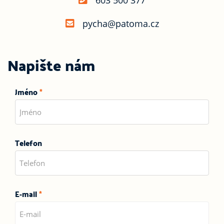
603 500 377
pycha@patoma.cz
Napište nám
Jméno
*
Telefon
E-mail
*