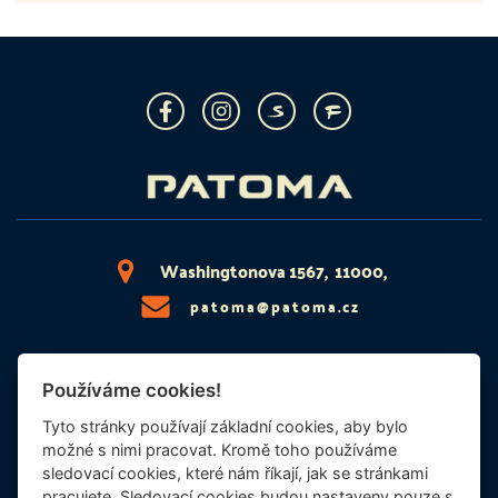
Washingtonova 1567, 11000,
patoma@patoma.cz
INFORMAČNÍ POVINNOST
Používáme cookies!
SOUBORY COOKIES
PRÁVNÍ ZÁKLAD
Tyto stránky používají základní cookies, aby bylo
ETICKÝ KODEX
možné s nimi pracovat. Kromě toho používáme
sledovací cookies, které nám říkají, jak se stránkami
pracujete. Sledovací cookies budou nastaveny pouze s