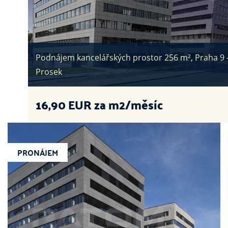
Podnájem kancelářských prostor 256 m², Praha 9 
Prosek
16,90
EUR za m2/měsíc
PRONÁJEM