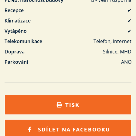
PENB: Náročnost budovy
B - Velmi úsporná
Recepce
✔
Klimatizace
✔
Vytápěno
✔
Telekomunikace
Telefon, Internet
Doprava
Silnice, MHD
Parkování
ANO
TISK
SDÍLET NA FACEBOOKU