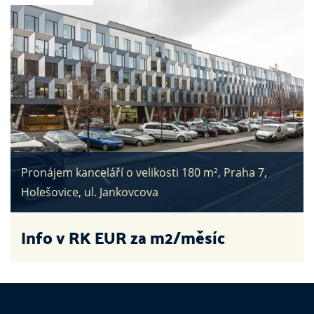
Pronájem kanceláří o velikosti 180 m², Praha 7,
Holešovice, ul. Jankovcova
Info v RK
EUR za m2/měsíc