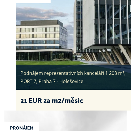
Podnájem reprezentativních kanceláří 1 208 m²,
PORT 7, Praha 7 - Holešovice
21
EUR za m2/měsíc
PRONÁJEM