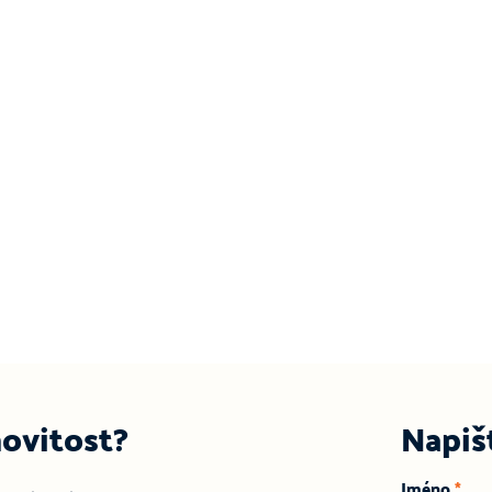
ovitost?
Napiš
Jméno
*