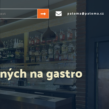
patoma@patoma.cz
ných na gastro