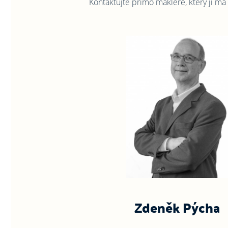
Kontaktujte přímo makléře, který ji má 
Zdeněk Pýcha