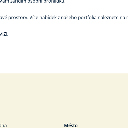
 Vám zařídím osobní prohlídku.
avé prostory. Více nabídek z našeho portfolia naleznete na
IZI.
aha
Město