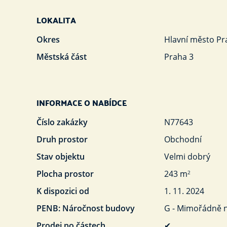
LOKALITA
Okres
Hlavní město Pr
Městská část
Praha 3
INFORMACE O NABÍDCE
Číslo zakázky
N77643
Druh prostor
Obchodní
Stav objektu
Velmi dobrý
Plocha prostor
243 m
2
K dispozici od
1. 11. 2024
PENB: Náročnost budovy
G - Mimořádně 
Prodej po částech
✔