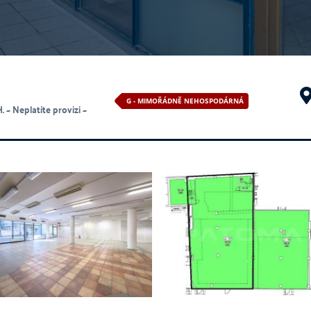
G - MIMOŘÁDNĚ NEHOSPODÁRNÁ
 ~ Neplatíte provizi ~