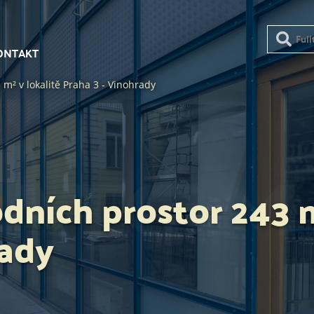
ONTAKT
m² v lokalitě Praha 3 - Vinohrady
ních prostor 243 m
rady