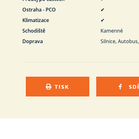
Ostraha - PCO
✔
Klimatizace
✔
Schodiště
Kamenné
Doprava
Silnice, Autobu
TISK
SD