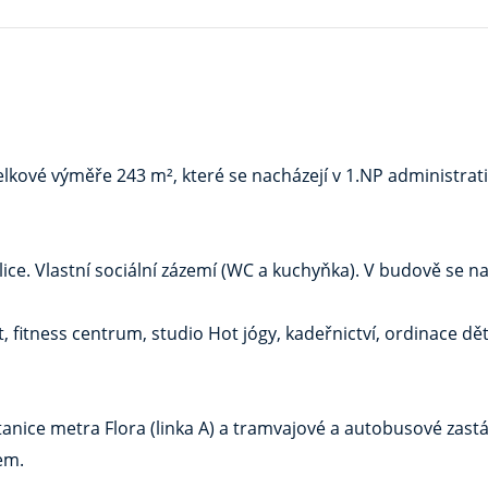
ové výměře 243 m², které se nacházejí v 1.NP administrativ
ce. Vlastní sociální zázemí (WC a kuchyňka). V budově se na
 fitness centrum, studio Hot jógy, kadeřnictví, ordinace dět
nice metra Flora (linka A) a tramvajové a autobusové zastá
em.