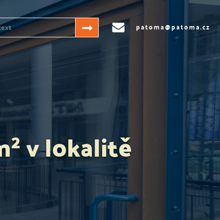
patoma@patoma.cz
² v lokalitě