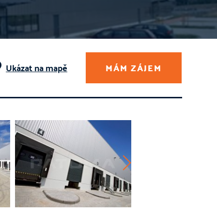
Ukázat na mapě
MÁM ZÁJEM