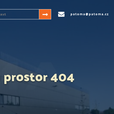
patoma@patoma.cz
 prostor 404