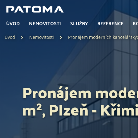
ÚVOD
NEMOVITOSTI
SLUŽBY
REFERENCE
K
Úvod
Nemovitosti
Pronájem moderních kancelářských
Pronájem moder
m², Plzeň - Křimi