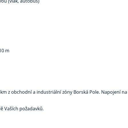
u (vlak, autobus)
 10 m
 km z obchodní a industriální zóny Borská Pole. Napojení na 
dě Vaších požadavků.