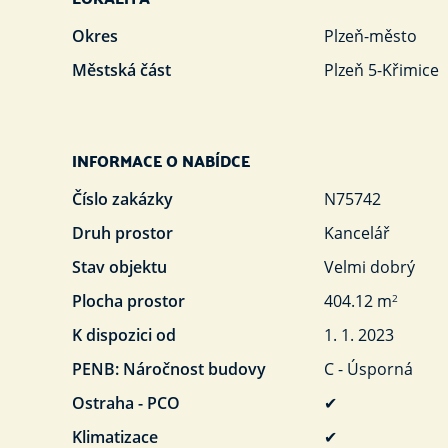
Okres
Plzeň-město
Městská část
Plzeň 5-Křimice
INFORMACE O NABÍDCE
Číslo zakázky
N75742
Druh prostor
Kancelář
Stav objektu
Velmi dobrý
Plocha prostor
404.12 m
2
K dispozici od
1. 1. 2023
PENB: Náročnost budovy
C - Úsporná
Ostraha - PCO
✔
Klimatizace
✔