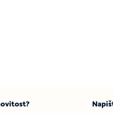
ovitost?
Napiš