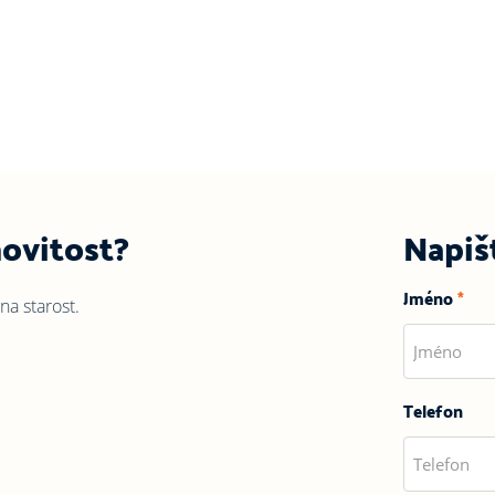
ovitost?
Napiš
Jméno
*
na starost.
Telefon