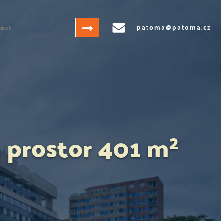
patoma@patoma.cz
 prostor 401 m²