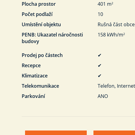
Plocha prostor
401 m
2
Počet podlaží
10
Umístění objektu
Rušná část obce
PENB: Ukazatel náročnosti
158 kWh/m
2
budovy
Prodej po částech
✔
Recepce
✔
Klimatizace
✔
Telekomunikace
Telefon, Interne
Parkování
ANO