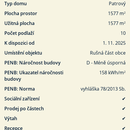
Typ domu
Patrový
Plocha prostor
1577 m
2
Užitná plocha
1577 m
2
Počet podlaží
10
K dispozici od
1. 11. 2025
Umístění objektu
Rušná část obce
PENB: Náročnost budovy
D - Méně úsporná
PENB: Ukazatel náročnosti
158 kWh/m
2
budovy
PENB: Norma
vyhláška 78/2013 Sb.
Sociální zařízení
✔
Prodej po částech
✔
Výtah
✔
Recepce
✔