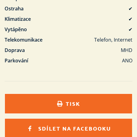
Ostraha
✔
Klimatizace
✔
Vytápěno
✔
Telekomunikace
Telefon, Internet
Doprava
MHD
Parkování
ANO
TISK
SDÍLET NA FACEBOOKU