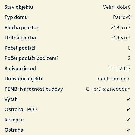
Stav objektu
Velmi dobrý
Typ domu
Patrový
Plocha prostor
219.5 m
2
Užitná plocha
219.5 m
2
Počet podlaží
6
Počet podlaží pod zemí
2
K dispozici od
1. 1. 2027
Umístění objektu
Centrum obce
PENB: Náročnost budovy
G - průkaz nedodán
Výtah
✔
Ostraha - PCO
✔
Recepce
✔
Ostraha
✔